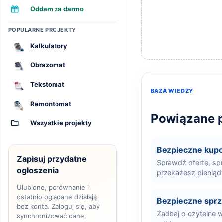
Oddam za darmo
POPULARNE PROJEKTY
Kalkulatory
Obrazomat
Tekstomat
BAZA WIEDZY
Remontomat
Powiązane p
Wszystkie projekty
Bezpieczne kup
Zapisuj przydatne
Sprawdź ofertę, sp
ogłoszenia
przekażesz pieniąd
Ulubione, porównanie i
ostatnio oglądane działają
Bezpieczne spr
bez konta. Zaloguj się, aby
Zadbaj o czytelne w
synchronizować dane,