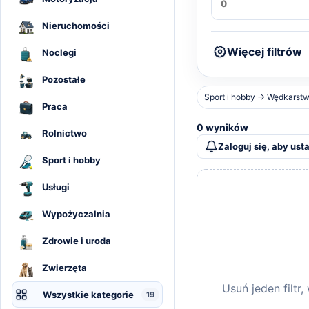
Nieruchomości
Więcej filtrów
Noclegi
Pozostałe
Sport i hobby → Wędkarst
Praca
0 wyników
Rolnictwo
Zaloguj się, aby ust
Sport i hobby
Usługi
Wypożyczalnia
Zdrowie i uroda
Zwierzęta
Usuń jeden filtr
Wszystkie kategorie
19