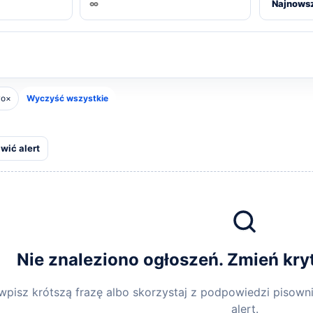
wo
×
Wyczyść wszystkie
awić alert
Nie znaleziono ogłoszeń. Zmień kry
, wpisz krótszą frazę albo skorzystaj z podpowiedzi piso
alert.