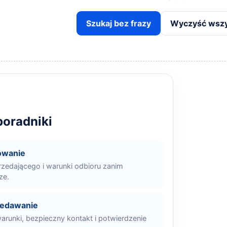
Szukaj bez frazy
Wyczyść wszys
oradniki
owanie
rzedającego i warunki odbioru zanim
ze.
zedawanie
arunki, bezpieczny kontakt i potwierdzenie