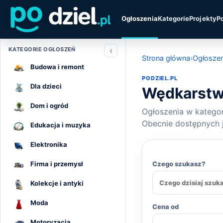
Ogłoszenia
Kategorie
Projekty
P
‹
KATEGORIE OGŁOSZEŃ
Strona główna
›
Ogłoszen
Budowa i remont
PODZIEL.PL
Dla dzieci
Wędkarstw
Dom i ogród
Ogłoszenia w kategori
Obecnie dostępnych j
Edukacja i muzyka
Elektronika
Firma i przemysł
Czego szukasz?
Kolekcje i antyki
Moda
Cena od
Motoryzacja