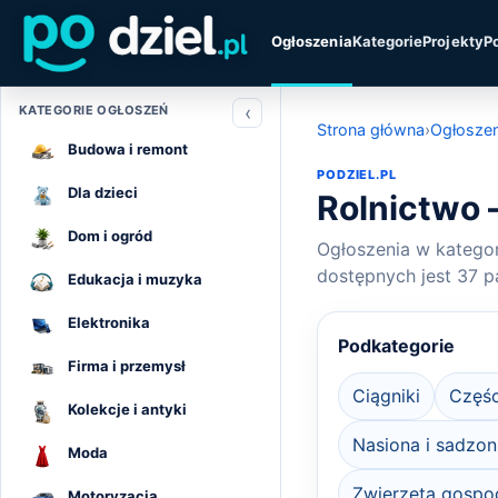
Ogłoszenia
Kategorie
Projekty
P
‹
KATEGORIE OGŁOSZEŃ
Strona główna
›
Ogłoszen
Budowa i remont
PODZIEL.PL
Dla dzieci
Rolnictwo 
Dom i ogród
Ogłoszenia w kategori
dostępnych jest 37 p
Edukacja i muzyka
Elektronika
Podkategorie
Firma i przemysł
Ciągniki
Częśc
Kolekcje i antyki
Nasiona i sadzon
Moda
Zwierzęta gospo
Motoryzacja