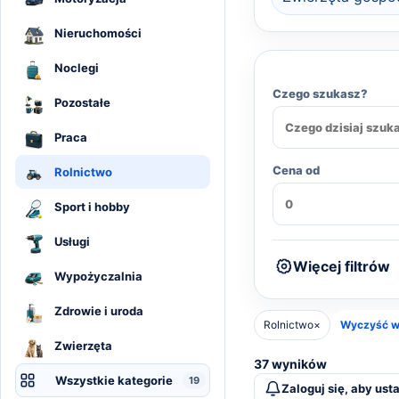
Nieruchomości
Noclegi
Czego szukasz?
Pozostałe
Praca
Cena od
Rolnictwo
Sport i hobby
Usługi
Więcej filtrów
Wypożyczalnia
Zdrowie i uroda
Rolnictwo
×
Wyczyść w
Zwierzęta
37 wyników
Wszystkie kategorie
19
Zaloguj się, aby ust