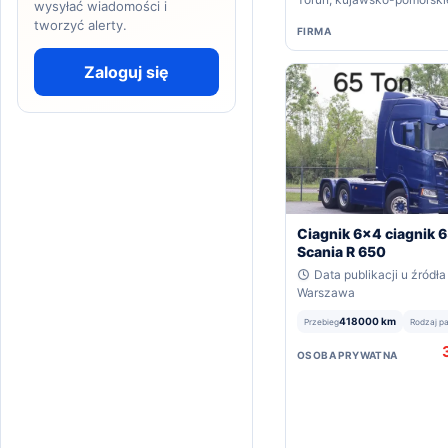
wysyłać wiadomości i
tworzyć alerty.
FIRMA
Zaloguj się
Ciagnik 6x4 ciagnik 
Scania R 650
Data publikacji u źródła
Warszawa
418000 km
Przebieg
Rodzaj p
OSOBA PRYWATNA