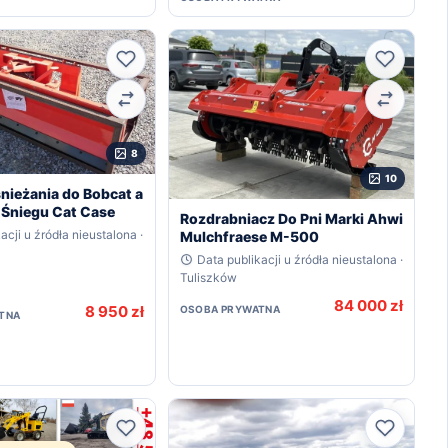
Ulubione
Ulubion
Porównaj
Porówna
8
10
nieżania do Bobcat a
 Śniegu Cat Case
Rozdrabniacz Do Pni Marki Ahwi
acji u źródła nieustalona ·
Mulchfraese M-500
Data publikacji u źródła nieustalona ·
Tuliszków
84 000 zł
8 950 zł
OSOBA PRYWATNA
TNA
Ulubione
Ulubion