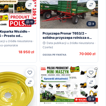
epotwierdzona
Porównaj
Porówna
11
3
Koparka Wozidło –
Przyczepa Pronar T653/2 –
– Prosto od
solidna przyczepa rolnicza o
a
acji u źródła nieustalona ·
ładowności 5,8 t
Data publikacji u źródła nieustalona ·
sko-pomorskie
Czerteż
18 950 zł
70 000 zł
OSOBA PRYWATNA
Ulubione
Ulubion
Sprawdź aktualność
Porównaj
Porówna
3