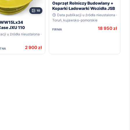
Osprzęt Rolniczy Budowlany +
Koparki Ładowarki Wozidła JSB
10
Data publikacji u źródła nieustalona ·
Toruń, kujawsko-pomorskie
 DWW15Lx34
ase JXU 110
18 950 zł
FIRMA
acji u źródła nieustalona ·
2 900 zł
TNA