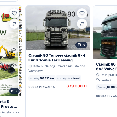
Ulubione
Ulubione
Porównaj
Porównaj
10
Ciagnik 80 Tonowy ciagnik 6x4
Eur 6 Scania Też Leasing
Ciagnik 60
Data publikacji u źródła nieustalona ·
6x2 Volvo 
Warszawa
Data publik
589915 km
diesel
Przebieg
Rodzaj paliwa
Warszawa
379 000 zł
OSOBA PRYWATNA
661000
Przebieg
5
OSOBA PRYWA
rka E
 Prosto od
 nieustalona ·
e