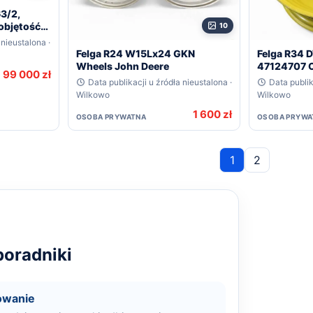
3/2,
objętość
10
 nieustalona ·
Felga R24 W15Lx24 GKN
Felga R34
Wheels John Deere
47124707 C
99 000 zł
Data publikacji u źródła nieustalona ·
Data publik
Wilkowo
Wilkowo
1 600 zł
OSOBA PRYWATNA
OSOBA PRYWA
1
2
oradniki
owanie