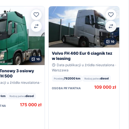
Ulubione
Ulubion
Porównaj
Porówna
10
Volvo FH 460 Eur 6 ciagnik tez
w leasing
10
Data publikacji u źródła nieustalona ·
Warszawa
 Tonowy 3 osiowy
FH 500
792000 km
diesel
Przebieg
Rodzaj paliwa
acji u źródła nieustalona ·
109 000 zł
OSOBA PRYWATNA
 km
diesel
Rodzaj paliwa
175 000 zł
TNA