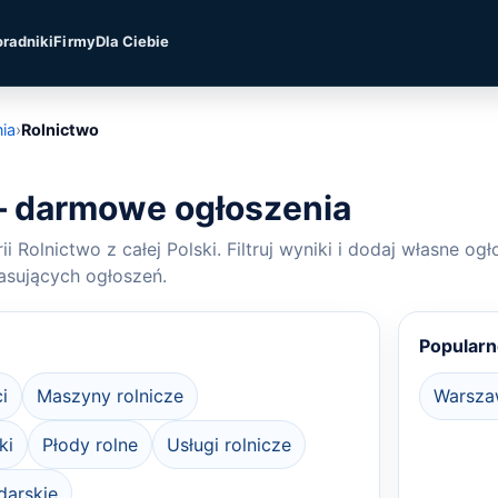
oradniki
Firmy
Dla Ciebie
ia
›
Rolnictwo
– darmowe ogłoszenia
i Rolnictwo z całej Polski. Filtruj wyniki i dodaj własne og
asujących ogłoszeń.
Popularne
i
Maszyny rolnicze
Warsza
ki
Płody rolne
Usługi rolnicze
darskie