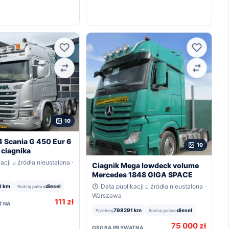
Ulubione
Ulubion
Porównaj
Porówna
10
4 Scania G 450 Eur 6
10
 ciagnika
acji u źródła nieustalona ·
Ciagnik Mega lowdeck volume
Mercedes 1848 GIGA SPACE
Data publikacji u źródła nieustalona ·
0 km
diesel
Rodzaj paliwa
Warszawa
111 zł
TNA
798291 km
diesel
Przebieg
Rodzaj paliwa
75 000 zł
OSOBA PRYWATNA