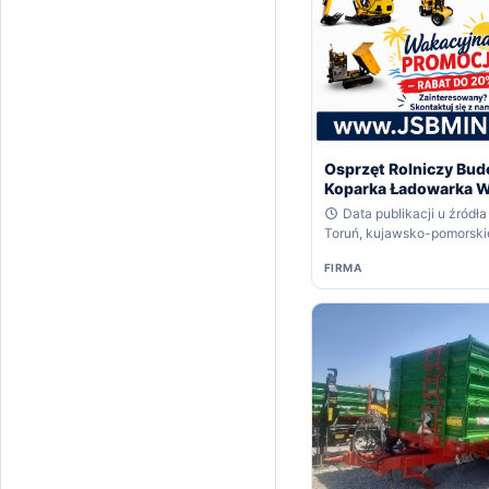
Osprzęt Rolniczy Bud
Koparka Ładowarka W
POLSKIE JSB MINI Sp. z
Data publikacji u źródła
Lider w Produk
Toruń, kujawsko-pomorski
FIRMA