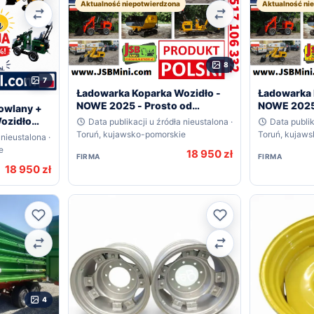
Aktualność niepotwierdzona
Aktualność ni
Porównaj
Porównaj
8
7
Ładowarka Koparka Wozidło -
Ładowarka 
NOWE 2025 - Prosto od
NOWE 2025 
owlany +
Producenta JSB POLSKA
Producent
ozidło
Data publikacji u źródła nieustalona ·
Data publik
 o.o. –
Toruń, kujawsko-pomorskie
Toruń, kujaw
 nieustalona ·
e
18 950 zł
FIRMA
FIRMA
18 950 zł
Ulubione
Ulubione
Porównaj
Porównaj
4