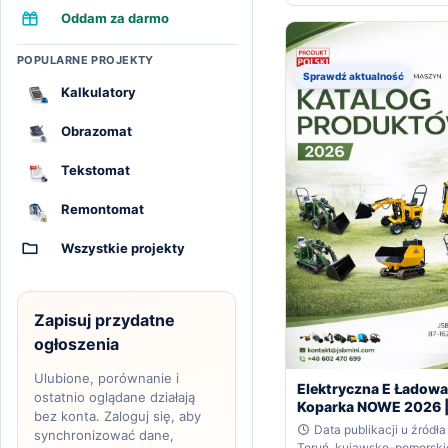
Oddam za darmo
POPULARNE PROJEKTY
Sprawdź aktualność
Kalkulatory
Obrazomat
Tekstomat
Remontomat
Wszystkie projekty
Zapisuj przydatne
ogłoszenia
Ulubione, porównanie i
Elektryczna E Ładowa
ostatnio oglądane działają
Koparka NOWE 2026 |
bez konta. Zaloguj się, aby
Producenta JSB MINI
Data publikacji u źródła
synchronizować dane,
Toruń, kujawsko-pomorski