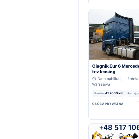
Ciagnik Eur 6 Merced
tez leasing
Data publikacji u źródła
Warszawa
497000 km
Przebieg
Rodzaj p
OSOBA PRYWATNA