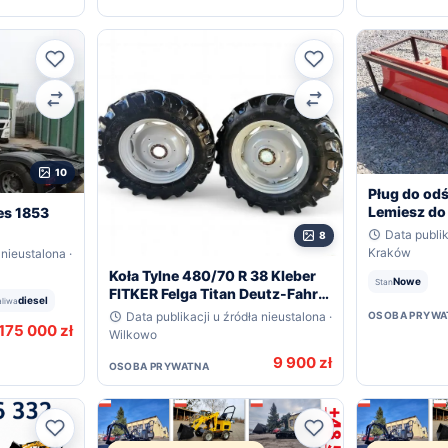
Ulubione
Ulubione
Porównaj
Porównaj
10
Pług do odś
Lemiesz do
es 1853
Data publik
8
Kraków
 nieustalona ·
Koła Tylne 480/70 R 38 Kleber
Nowe
Stan
FITKER Felga Titan Deutz-Fahr
diesel
aliwa
Agrotron
OSOBA PRYWA
Data publikacji u źródła nieustalona ·
175 000 zł
Wilkowo
9 900 zł
OSOBA PRYWATNA
Ulubione
Ulubione