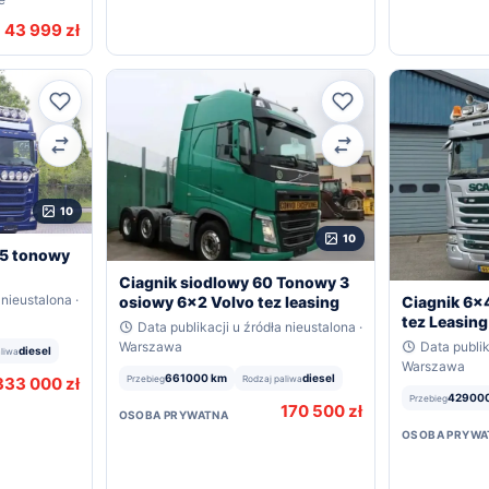
43 999 zł
Ulubione
Ulubione
Porównaj
Porównaj
10
10
65 tonowy
Ciagnik siodlowy 60 Tonowy 3
 nieustalona ·
Ciagnik 6x
osiowy 6x2 Volvo tez leasing
tez Leasing
Data publikacji u źródła nieustalona ·
Data publik
Warszawa
diesel
aliwa
Warszawa
661000 km
diesel
333 000 zł
Przebieg
Rodzaj paliwa
42900
Przebieg
170 500 zł
OSOBA PRYWATNA
OSOBA PRYWA