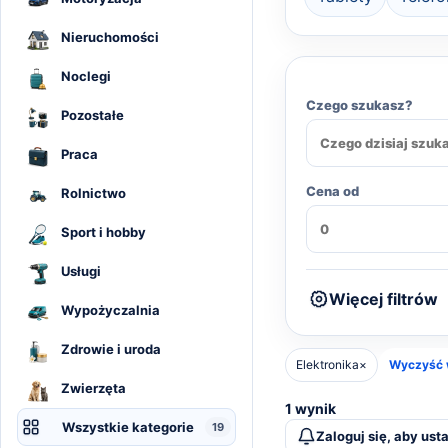
Nieruchomości
Noclegi
Czego szukasz?
Pozostałe
Praca
Cena od
Rolnictwo
Sport i hobby
Usługi
Więcej filtrów
Wypożyczalnia
Zdrowie i uroda
Elektronika
×
Wyczyść 
Zwierzęta
1 wynik
Wszystkie kategorie
19
Zaloguj się, aby ust