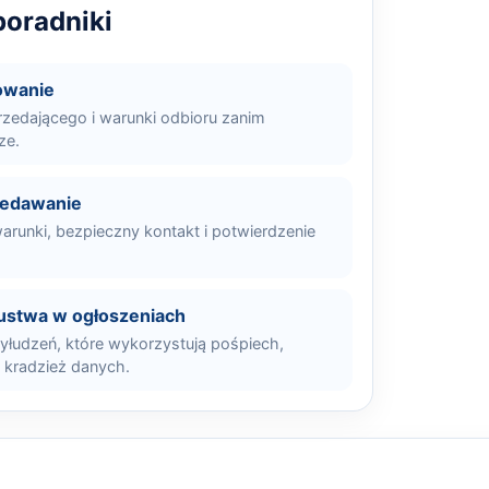
oradniki
owanie
rzedającego i warunki odbioru zanim
ze.
zedawanie
arunki, bezpieczny kontakt i potwierdzenie
ustwa w ogłoszeniach
łudzeń, które wykorzystują pośpiech,
i kradzież danych.