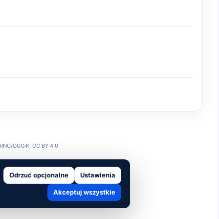
 PRNG/GUGiK, CC BY 4.0
Odrzuć opcjonalne
Ustawienia
Akceptuj wszystkie