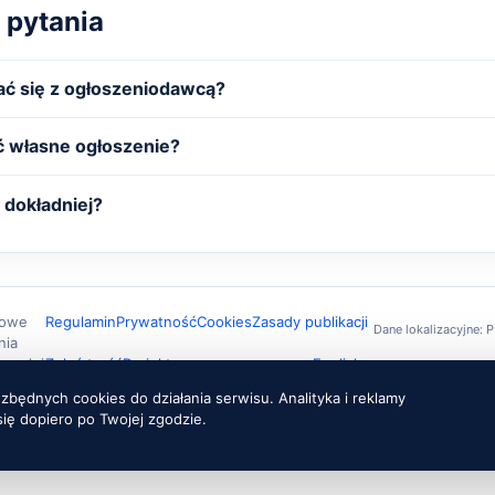
 pytania
ć się z ogłoszeniodawcą?
 własne ogłoszenie?
dokładniej?
owe
Regulamin
Prywatność
Cookies
Zasady publikacji
Dane lokalizacyjne:
nia
w całej
Zgłoś treść
Projekty
English
Ustawienia cookies
będnych cookies do działania serwisu. Analityka i reklamy
się dopiero po Twojej zgodzie.