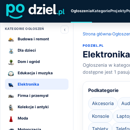
Ogłoszenia
Kategorie
Projekty
P
‹
KATEGORIE OGŁOSZEŃ
Strona główna
›
Ogłoszen
Budowa i remont
PODZIEL.PL
Dla dzieci
Elektronik
Dom i ogród
Ogłoszenia w kategori
dostępne jest 1 pasuj
Edukacja i muzyka
Elektronika
Podkategorie
Firma i przemysł
Akcesoria
Aud
Kolekcje i antyki
Konsole
Lapto
Moda
Tablety
Telefo
Motoryzacja