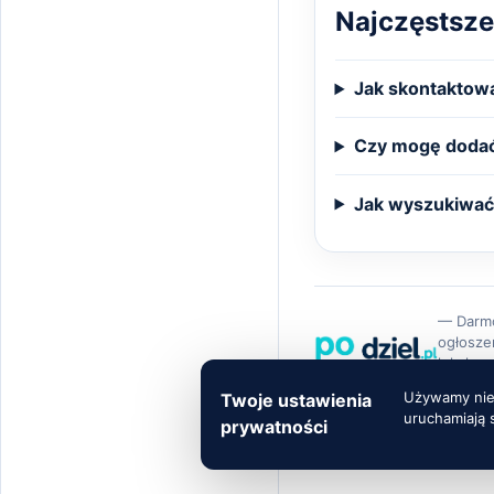
Najczęstsze
Jak skontaktowa
Czy mogę dodać
Jak wyszukiwać 
— Darm
ogłosze
lokalne 
Polsce
Używamy niez
Twoje ustawienia
uruchamiają 
prywatności