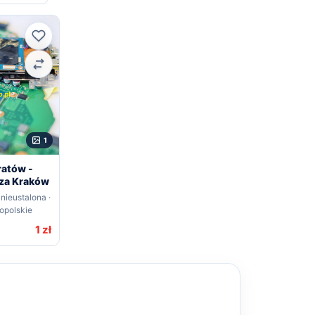
Ulubione
Porównaj
1
ratów -
za Kraków
 nieustalona ·
opolskie
1 zł