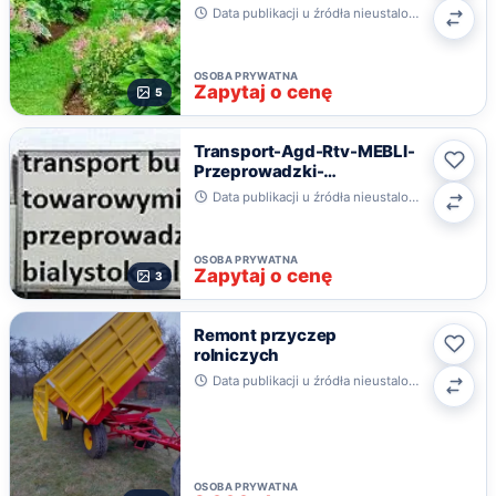
Data publikacji u źródła nieustalona · Gdynia
Poró
OSOBA PRYWATNA
Zapytaj o cenę
5
Transport-Agd-Rtv-MEBLI-
Przeprowadzki-
Ulub
Nawiazemy-Współprace
Data publikacji u źródła nieustalona · Białystok, podlaskie
Poró
OSOBA PRYWATNA
Zapytaj o cenę
3
Remont przyczep
rolniczych
Ulub
Data publikacji u źródła nieustalona · Gadka, świętokrzyskie
Poró
OSOBA PRYWATNA