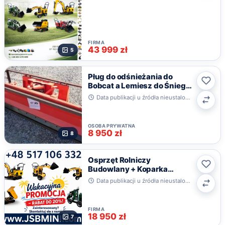
FIRMA
43 999 zł
5
Pług do odśnieżania do
Bobcat a Lemiesz do Śniegu
Ulub
Cat Case
Data publikacji u źródła nieustalona · Kraków
Poró
OSOBA PRYWATNA
8 950 zł
8
Osprzęt Rolniczy
Budowlany + Koparka
Ulub
Ładowarka Wozidło
Data publikacji u źródła nieustalona · Toruń, kujawsko-pomorskie
POLSKIE JSB MINI Sp. z o.o.
Poró
– Lider w Produk
FIRMA
18 950 zł
7