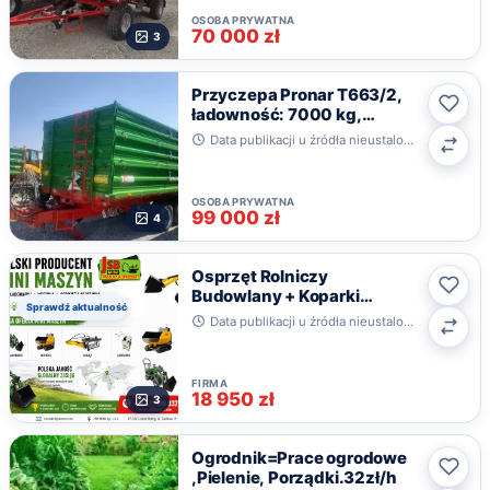
OSOBA PRYWATNA
70 000 zł
3
Przyczepa Pronar T663/2,
ładowność: 7000 kg,
Ulub
objętość ładunkowa: 9,8 m3
Data publikacji u źródła nieustalona · Czerteż
Poró
OSOBA PRYWATNA
99 000 zł
4
Osprzęt Rolniczy
Budowlany + Koparki
Ulub
Sprawdź aktualność
Ładowarki Wozidła JSB
Data publikacji u źródła nieustalona · Toruń, kujawsko-pomorskie
Poró
FIRMA
18 950 zł
3
Ogrodnik=Prace ogrodowe
,Pielenie, Porządki.32zł/h
Ulub