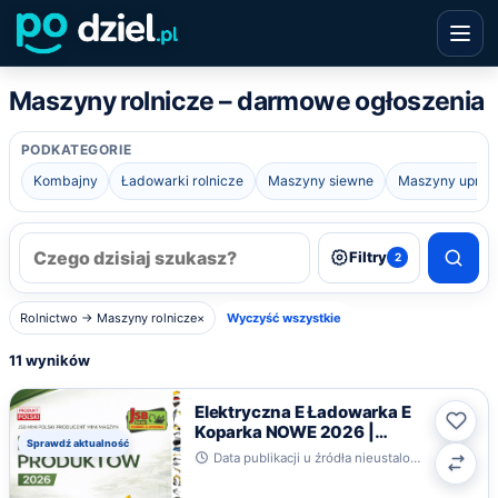
Maszyny rolnicze – darmowe ogłoszenia
PODKATEGORIE
Kombajny
Ładowarki rolnicze
Maszyny siewne
Maszyny upra
Filtry
2
Rolnictwo → Maszyny rolnicze
×
Wyczyść wszystkie
11 wyników
Elektryczna E Ładowarka E
Koparka NOWE 2026 |
Ulub
Sprawdź aktualność
Prosto od Producenta JSB
Data publikacji u źródła nieustalona · Toruń, kujawsko-pomorskie
MINI
Poró