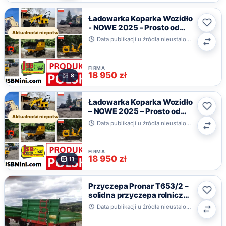
Ładowarka Koparka Wozidło
- NOWE 2025 - Prosto od
Ulub
Aktualność niepotwierdzona
Producenta JSB POLSKA
Data publikacji u źródła nieustalona · Toruń, kujawsko-pomorskie
Poró
FIRMA
18 950 zł
8
Ładowarka Koparka Wozidło
– NOWE 2025 – Prosto od
Ulub
Aktualność niepotwierdzona
Producenta
Data publikacji u źródła nieustalona · Toruń, kujawsko-pomorskie
Poró
FIRMA
18 950 zł
11
Przyczepa Pronar T653/2 –
solidna przyczepa rolnicza o
Ulub
ładowności 5,8 t
Data publikacji u źródła nieustalona · Czerteż
Poró