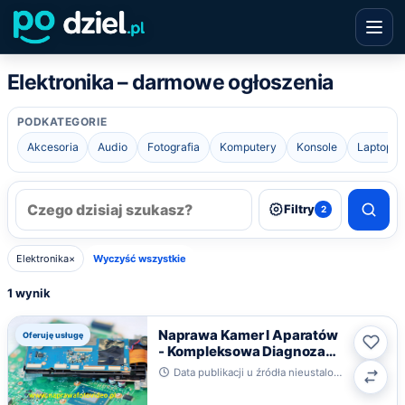
Elektronika – darmowe ogłoszenia
PODKATEGORIE
Akcesoria
Audio
Fotografia
Komputery
Konsole
Laptopy
Filtry
2
Elektronika
×
Wyczyść wszystkie
1 wynik
Naprawa Kamer I Aparatów
Oferuję usługę
- Kompleksowa Diagnoza
Ulub
Kraków
Data publikacji u źródła nieustalona · Kraków / Stare Miasto, małopolskie
Poró