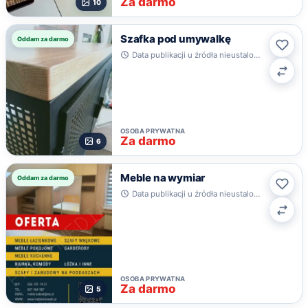
Za darmo
10
Szafka pod umywalkę
Oddam za darmo
Ulub
Data publikacji u źródła nieustalona · Wrocław
Poró
OSOBA PRYWATNA
Za darmo
6
Meble na wymiar
Oddam za darmo
Ulub
Data publikacji u źródła nieustalona · Łódź
Poró
OSOBA PRYWATNA
Za darmo
5