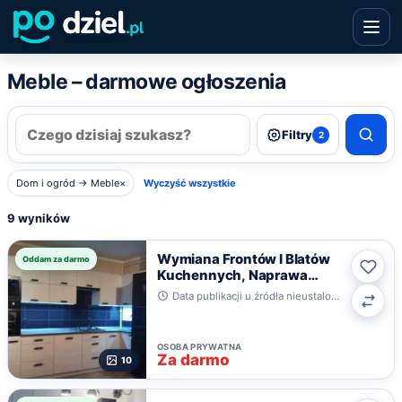
Meble – darmowe ogłoszenia
Filtry
2
Dom i ogród → Meble
×
Wyczyść wszystkie
9 wyników
Wymiana Frontów I Blatów
Oddam za darmo
Kuchennych, Naprawa
Ulub
Mebli
Data publikacji u źródła nieustalona · Poznań
Poró
OSOBA PRYWATNA
Za darmo
10