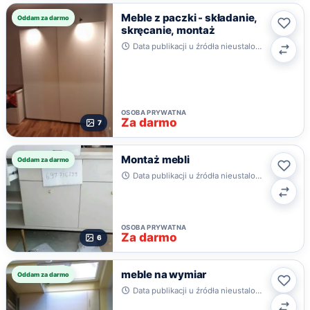
Meble z paczki - składanie,
Oddam za darmo
skręcanie, montaż
Ulub
Data publikacji u źródła nieustalona · Olsztyn
Poró
OSOBA PRYWATNA
Za darmo
7
Montaż mebli
Oddam za darmo
Ulub
Data publikacji u źródła nieustalona · Słupsk
Poró
OSOBA PRYWATNA
Za darmo
6
meble na wymiar
Oddam za darmo
Ulub
Data publikacji u źródła nieustalona · Stargard