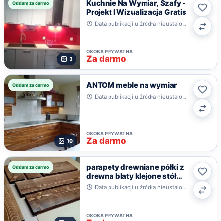
Kuchnie Na Wymiar, Szafy -
Oddam za darmo
Projekt I Wizualizacja Gratis
Ulub
Data publikacji u źródła nieustalona · Wrocław
Poró
OSOBA PRYWATNA
Za darmo
3
ANTOM meble na wymiar
Oddam za darmo
Ulub
Data publikacji u źródła nieustalona · Warszawa
Poró
OSOBA PRYWATNA
Za darmo
10
parapety drewniane półki z
Oddam za darmo
drewna blaty klejone stół
Ulub
ława
Data publikacji u źródła nieustalona · Roczyny
Poró
OSOBA PRYWATNA